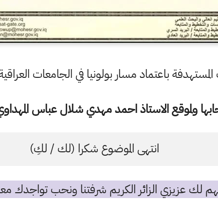
المستهدفة باعتماد مسار بولونيا في الجامعات العراقية ٠٢٤
ها ولموقع الاستاذ احمد مهدي شلال عباس المهداوي 
انتهى الموضوع شكرا (لك / لكِ)
م لك عزيزي الزائر الكريم شرفتنا ونحب تواجدك معن