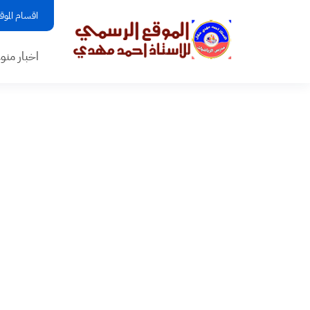
اقسام الموق
اخبار منو