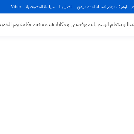
ع
ارشيف موقع الاستاذ احمد مهدي
اتصل بنا
سياسة الخصوصية
Viber
عه
التربية
تعلم الرسم بالصور
قصص وحكايات
نبذة مختصرة
كلمة يوم الخم