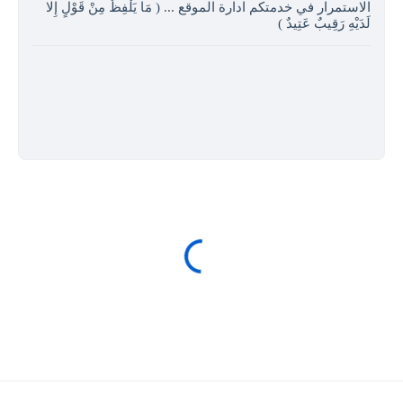
الاستمرار في خدمتكم ادارة الموقع ... ( مَا يَلْفِظُ مِنْ قَوْلٍ إِلا
لَدَيْهِ رَقِيبٌ عَتِيدٌ )