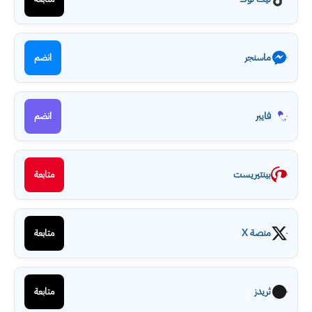
ماسنجر
انضم
فايبر
انضم
بينتيريست
متابعة
منصة X
متابعة
ثريدز
متابعة