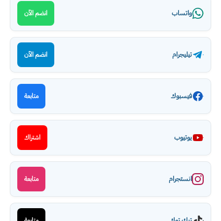
واتساب
انضم الآن
تيليجرام
انضم الآن
فيسبوك
متابعة
يوتيوب
اشتراك
انستجرام
متابعة
تيك توك
متابعة