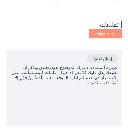
تعليقات
إرسال تعليق
عزيزي المشاهد لا تترك الموضوع بدون تعليق وتذكر ان
تعليقك يدل عليك فلا تقل الا خيرا :: كلمات قليلة تساعدنا على
الاستمرار في خدمتكم ادارة الموقع ... ( مَا يَلْفِظُ مِنْ قَوْلٍ إِلا
لَدَيْهِ رَقِيبٌ عَتِيدٌ )