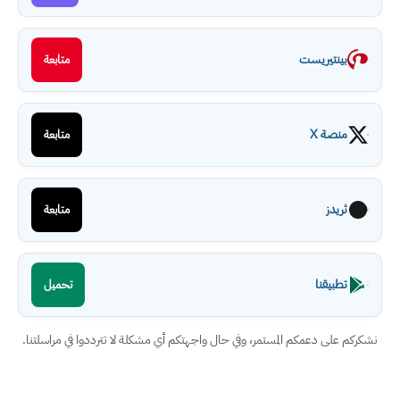
بينتيريست
متابعة
منصة X
متابعة
ثريدز
متابعة
تطبيقنا
تحميل
نشكركم على دعمكم المستمر، وفي حال واجهتكم أي مشكلة لا تترددوا في مراسلتنا.