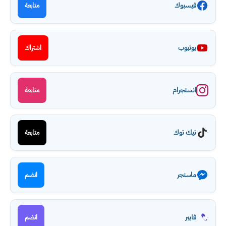
فيسبوك
متابعة
يوتيوب
اشتراك
انستجرام
متابعة
تيك توك
متابعة
ماسنجر
انضم
فايبر
انضم