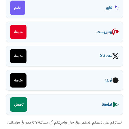
فايبر
انضم
بينتيريست
متابعة
منصة X
متابعة
ثريدز
متابعة
تطبيقنا
تحميل
نشكركم على دعمكم المستمر، وفي حال واجهتكم أي مشكلة لا تترددوا في مراسلتنا.