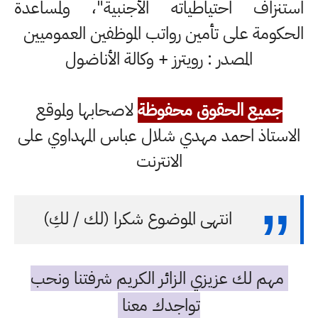
استنزاف احتياطياته الأجنبية"، ولمساعدة
الحكومة على تأمين رواتب الموظفين العموميين
المصدر : رويترز + وكالة الأناضول
جميع الحقوق محفوظة
لاصحابها ولموقع
الاستاذ احمد مهدي شلال عباس المهداوي على
الانترنت
انتهى الموضوع شكرا (لك / لكِ)
مهم لك عزيزي الزائر الكريم شرفتنا ونحب
تواجدك معنا