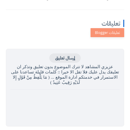
تعليقات
إرسال تعليق
عزيزي المشاهد لا تترك الموضوع بدون تعليق وتذكر ان
تعليقك يدل عليك فلا تقل الا خيرا :: كلمات قليلة تساعدنا على
الاستمرار في خدمتكم ادارة الموقع ... ( مَا يَلْفِظُ مِنْ قَوْلٍ إِلا
لَدَيْهِ رَقِيبٌ عَتِيدٌ )