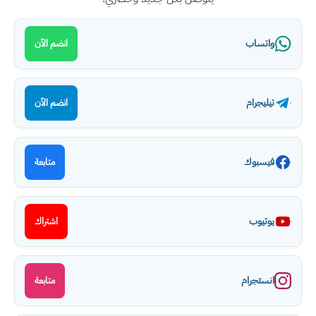
واتساب
انضم الآن
تيليجرام
انضم الآن
فيسبوك
متابعة
يوتيوب
اشتراك
انستجرام
متابعة