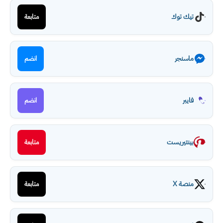
تيك توك
متابعة
ماسنجر
انضم
فايبر
انضم
بينتيريست
متابعة
منصة X
متابعة