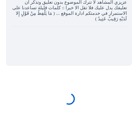
عزيزي المشاهد لا تترك الموضوع بدون تعليق وتذكر ان
تعليقك يدل عليك فلا تقل الا خيرا :: كلمات قليلة تساعدنا على
الاستمرار في خدمتكم ادارة الموقع ... ( مَا يَلْفِظُ مِنْ قَوْلٍ إِلا
لَدَيْهِ رَقِيبٌ عَتِيدٌ )