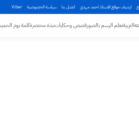
ع
ارشيف موقع الاستاذ احمد مهدي
اتصل بنا
سياسة الخصوصية
Viber
عه
التربية
تعلم الرسم بالصور
قصص وحكايات
نبذة مختصرة
كلمة يوم الخم