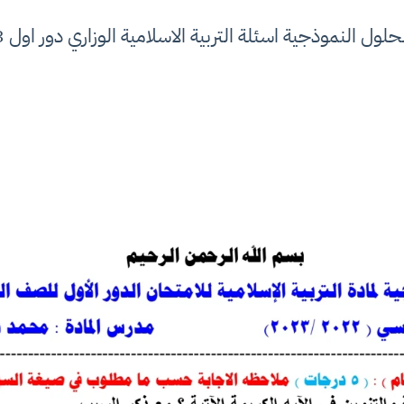
نموذجية اسئلة التربية الاسلامية الوزاري دور اول 2023 صف سادس الادبي