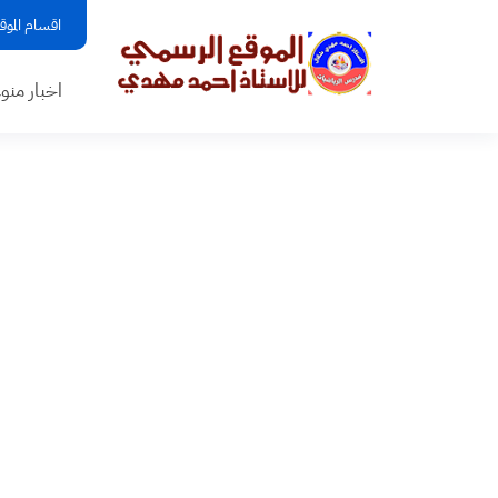
اقسام الموق
اخبار منو