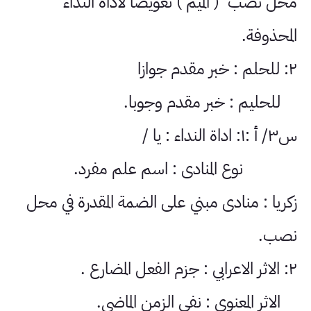
محل نصب ( الميم ) تعويضا لاداة النداء
المحذوفة.
٢: للحلم : خبر مقدم جوازا
للحليم : خبر مقدم وجوبا.
س٣/ أ :١: اداة النداء : يا /
نوع المنادى : اسم علم مفرد.
زكريا : منادى مبني على الضمة المقدرة في محل
نصب.
٢: الاثر الاعرابي : جزم الفعل المضارع .
الاثر المعنوي : نفي الزمن الماضي.