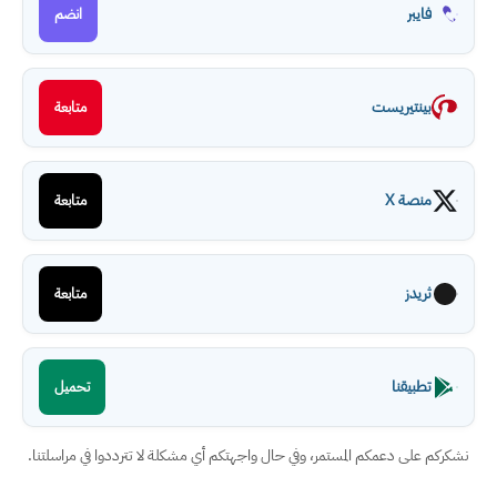
فايبر
انضم
بينتيريست
متابعة
منصة X
متابعة
ثريدز
متابعة
تطبيقنا
تحميل
نشكركم على دعمكم المستمر، وفي حال واجهتكم أي مشكلة لا تترددوا في مراسلتنا.