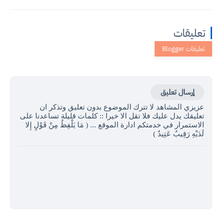
تعليقات
إرسال تعليق
عزيزي المشاهد لا تترك الموضوع بدون تعليق وتذكر ان
تعليقك يدل عليك فلا تقل الا خيرا :: كلمات قليلة تساعدنا على
الاستمرار في خدمتكم ادارة الموقع ... ( مَا يَلْفِظُ مِنْ قَوْلٍ إِلا
لَدَيْهِ رَقِيبٌ عَتِيدٌ )