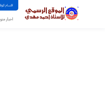
اقسام الموق
اخبار منو