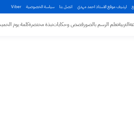
ع
ارشيف موقع الاستاذ احمد مهدي
اتصل بنا
سياسة الخصوصية
Viber
عه
التربية
تعلم الرسم بالصور
قصص وحكايات
نبذة مختصرة
كلمة يوم الخم