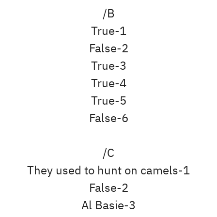
B/
1-True
2-False
3-True
4-True
5-True
6-False
C/
1-They used to hunt on camels
2-False
3-Al Basie