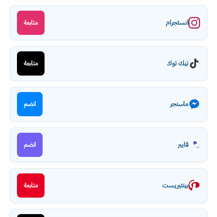
انستجرام
متابعة
تيك توك
متابعة
ماسنجر
انضم
فايبر
انضم
بينتيريست
متابعة