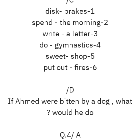
C/
1-disk- brakes
2-spend - the morning
3-write - a letter
4-do - gymnastics
5-sweet- shop
6-put out - fires
D/
If Ahmed were bitten by a dog , what
would he do ?
Q.4/ A