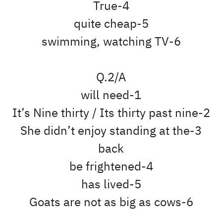
4-True
5-quite cheap
6-swimming, watching TV
Q.2/A
1-will need
2-It’s Nine thirty / Its thirty past nine
3-She didn’t enjoy standing at the
back
4-be frightened
5-has lived
6-Goats are not as big as cows