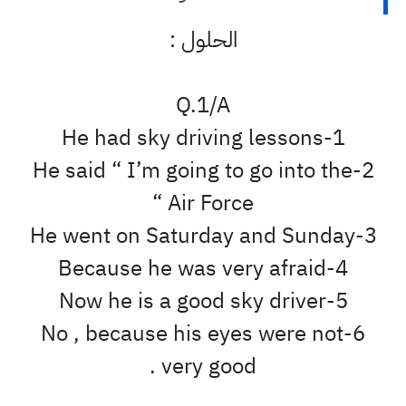
الحلول :
Q.1/A
1-He had sky driving lessons
2-He said “ I’m going to go into the
Air Force “
3-He went on Saturday and Sunday
4-Because he was very afraid
5-Now he is a good sky driver
6-No , because his eyes were not
very good .