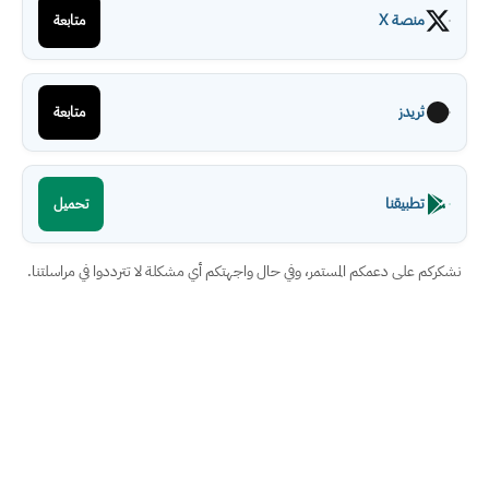
منصة X
متابعة
ثريدز
متابعة
تطبيقنا
تحميل
نشكركم على دعمكم المستمر، وفي حال واجهتكم أي مشكلة لا تترددوا في مراسلتنا.