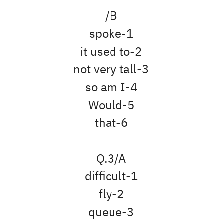
B/
1-spoke
2-it used to
3-not very tall
4-so am I
5-Would
6-that
Q.3/A
1-difficult
2-fly
3-queue