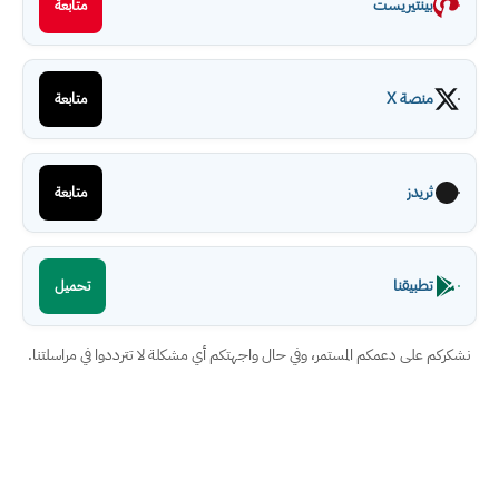
بينتيريست
متابعة
منصة X
متابعة
ثريدز
متابعة
تطبيقنا
تحميل
نشكركم على دعمكم المستمر، وفي حال واجهتكم أي مشكلة لا تترددوا في مراسلتنا.