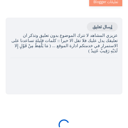
إرسال تعليق
عزيزي المشاهد لا تترك الموضوع بدون تعليق وتذكر ان
تعليقك يدل عليك فلا تقل الا خيرا :: كلمات قليلة تساعدنا على
الاستمرار في خدمتكم ادارة الموقع ... ( مَا يَلْفِظُ مِنْ قَوْلٍ إِلا
لَدَيْهِ رَقِيبٌ عَتِيدٌ )