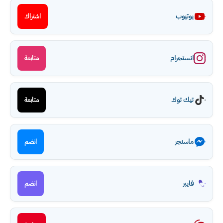
يوتيوب
اشتراك
انستجرام
متابعة
تيك توك
متابعة
ماسنجر
انضم
فايبر
انضم