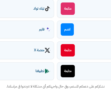
تيك توك
متابعة
فايبر
انضم
منصة X
متابعة
تطبيقنا
متابعة
نشكركم على دعمكم المستمر، وفي حال واجهتكم أي مشكلة لا تترددوا في مراسلتنا.