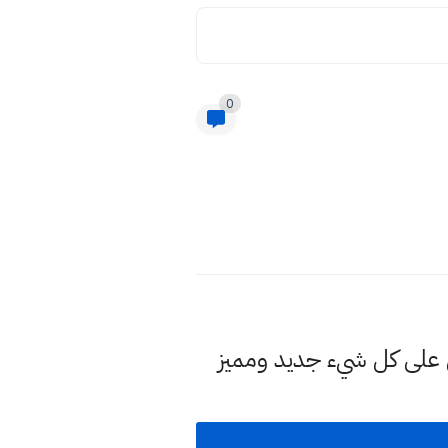
0
لى كل شيء جديد ومميز