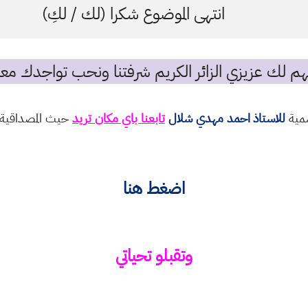
انتهى الموضوع شكرا (لك / لكِ)
م لك عزيزي الزائر الكريم شرفتنا ونحب تواجدك معن
سمية
للاستاذ احمد مهدي شلال
تابعنا باي مكان تريد
حيث المصداقية و
اضغط هنا
وتقبلو تحياتي