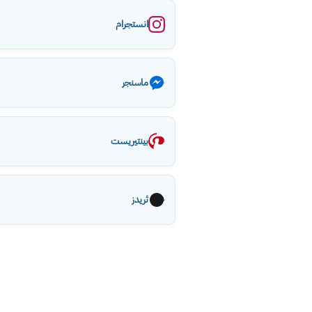
انستجرام
ماسنجر
بينتيريست
ثريدز