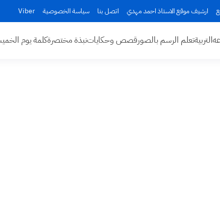
ع
ارشيف موقع الاستاذ احمد مهدي
اتصل بنا
سياسة الخصوصية
Viber
عه
التربية
تعلم الرسم بالصور
قصص وحكايات
نبذة مختصرة
كلمة يوم الخم