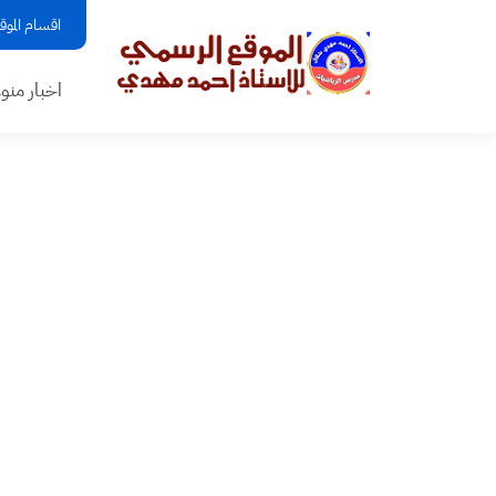
اقسام الموق
اخبار منو