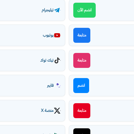
تيليجرام
انضم الآن
يوتيوب
متابعة
تيك توك
متابعة
فايبر
انضم
منصة X
متابعة