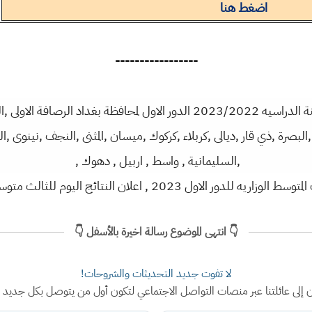
اضغط هنا
-----------------
اعلنت التربيه نتائج ثالث متوسط للسنة الدراسيه 2023/2022 الدور الاول لمحافظ
ثة ,البصرة ,ذي قار ,ديالى ,كربلاء ,كركوك ,ميسان ,المثنى ,النجف ,نينوى ,ا
,السليمانية , واسط , اربيل , دهوك ,
زاريه للدور الاول 2023 , اعلان النتائج اليوم للثالث متوسط 2023
👇 انتهى الموضوع رسالة اخيرة بالأسفل 👇
لا تفوت جديد التحديثات والشروحات!
ن إلى عائلتنا عبر منصات التواصل الاجتماعي لتكون أول من يتوصل بكل جديد