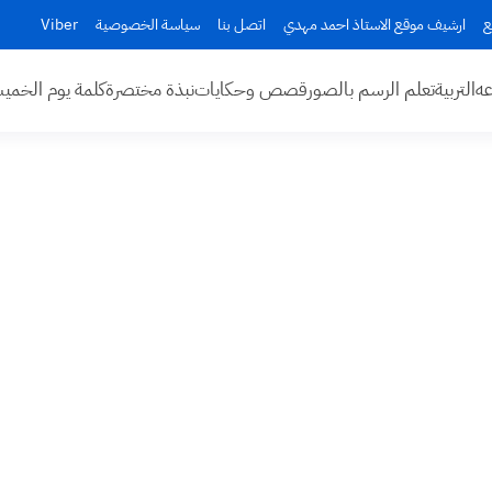
ع
ارشيف موقع الاستاذ احمد مهدي
اتصل بنا
سياسة الخصوصية
Viber
عه
التربية
تعلم الرسم بالصور
قصص وحكايات
نبذة مختصرة
كلمة يوم الخم