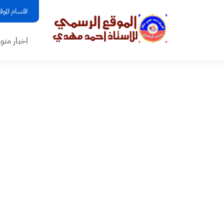
اقسام الموق
اخبار منو