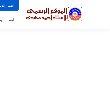
اقسام الموق
اخبار منو