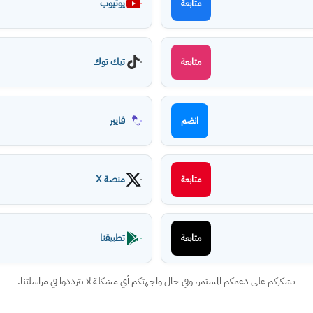
يوتيوب
متابعة
تيك توك
متابعة
فايبر
انضم
منصة X
متابعة
تطبيقنا
متابعة
نشكركم على دعمكم المستمر، وفي حال واجهتكم أي مشكلة لا تترددوا في مراسلتنا.