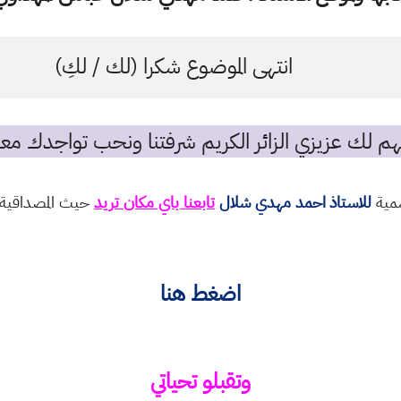
انتهى الموضوع شكرا (لك / لكِ)
م لك عزيزي الزائر الكريم شرفتنا ونحب تواجدك معن
سمية
للاستاذ احمد مهدي شلال
تابعنا باي مكان تريد
حيث المصداقية و
اضغط هنا
وتقبلو تحياتي