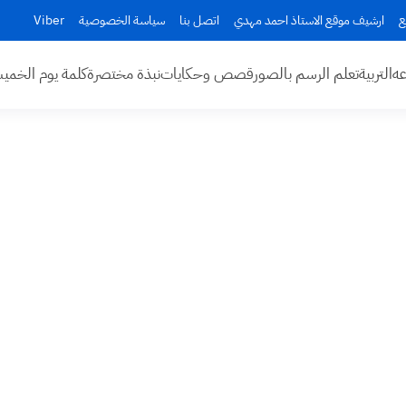
ع
ارشيف موقع الاستاذ احمد مهدي
اتصل بنا
سياسة الخصوصية
Viber
عه
التربية
تعلم الرسم بالصور
قصص وحكايات
نبذة مختصرة
كلمة يوم الخم