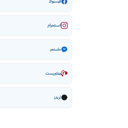
فيسبوك
انستجرام
ماسنجر
بينتيريست
ثريدز