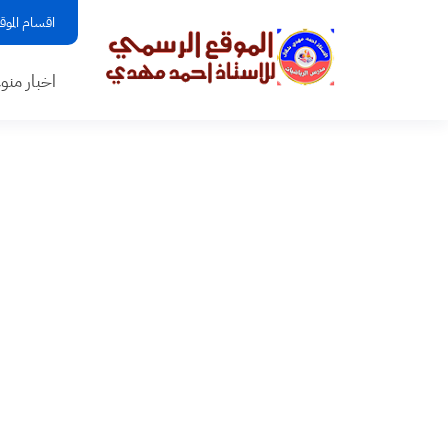
اقسام الموق
اخبار منو