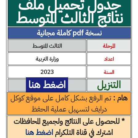
جدول تحميل ملف
نتائج الثالث المتوسط
نسخة pdf كاملة مجانية
المرحلة
الثالث المتوسط
وزارة التربية
اعداد
2023
السنة
التنزيل
اضغط هنا
هام :
تم الرفع بشكل كامل على موقع كوكل
درايف لتسهيل عملية الحفظ
* للحصول على النتائج ولجميع المحافظات
اشترك في قناة التلكرام
اضغط هنا