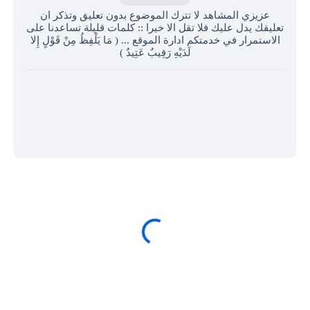
عزيزي المشاهد لا تترك الموضوع بدون تعليق وتذكر ان
تعليقك يدل عليك فلا تقل الا خيرا :: كلمات قليلة تساعدنا على
الاستمرار في خدمتكم ادارة الموقع ... ( مَا يَلْفِظُ مِنْ قَوْلٍ إِلا
لَدَيْهِ رَقِيبٌ عَتِيدٌ )