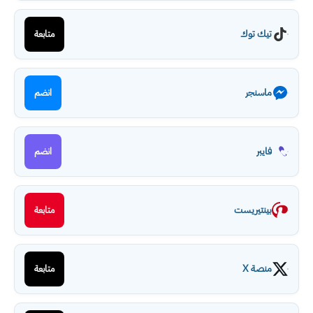
تيك توك
متابعة
ماسنجر
انضم
فايبر
انضم
بينتيريست
متابعة
منصة X
متابعة