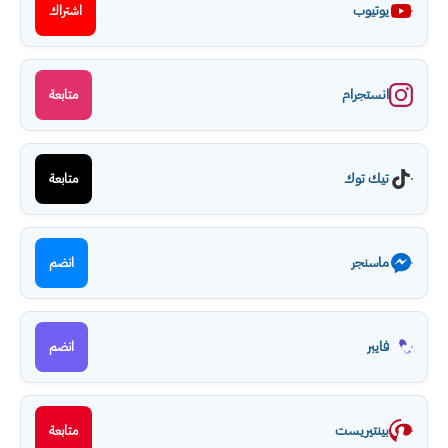
يوتيوب
اشتراك
انستجرام
متابعة
تيك توك
متابعة
ماسنجر
انضم
فايبر
انضم
بينتيريست
متابعة