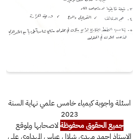
اسئلة واجوبة كيمياء خامس علمي نهاية السنة
2023
جميع الحقوق محفوظة
لاصحابها ولموقع
الاستاذ احمد مهدي شلال عباس المهداوي على