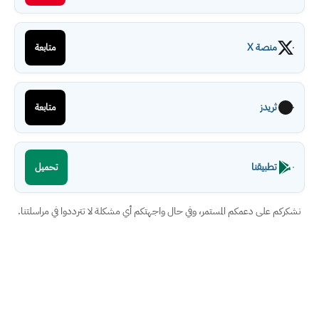
منصة X
متابعة
ثريدز
متابعة
تطبيقنا
تحميل
نشكركم على دعمكم المستمر، وفي حال واجهتكم أي مشكلة لا تترددوا في مراسلتنا.