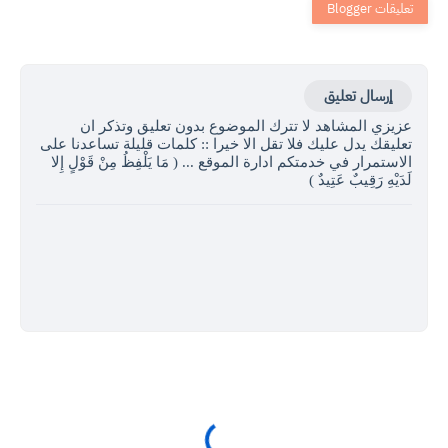
إرسال تعليق
عزيزي المشاهد لا تترك الموضوع بدون تعليق وتذكر ان
تعليقك يدل عليك فلا تقل الا خيرا :: كلمات قليلة تساعدنا على
الاستمرار في خدمتكم ادارة الموقع ... ( مَا يَلْفِظُ مِنْ قَوْلٍ إِلا
لَدَيْهِ رَقِيبٌ عَتِيدٌ )