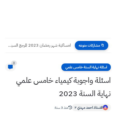
امساكية شهر رمضان 2023 المرجع السيستاني محافظة السليمانية عام 1444هـ...
📁 مشاركات منوعه
0
اسئلة نهاية السنة خامس علمي
اسئلة واجوبة كيمياء خامس علمي
نهاية السنة 2023
الاستاذ احمد مهدي ٢
منذ 3 سنة