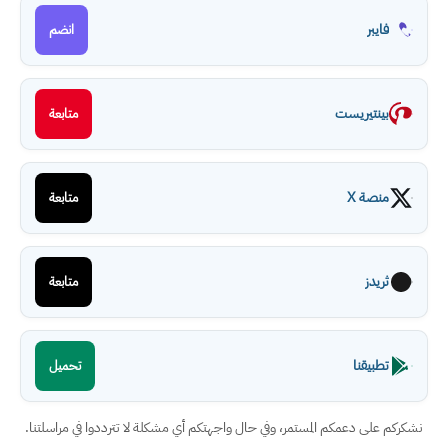
فايبر
انضم
بينتيريست
متابعة
منصة X
متابعة
ثريدز
متابعة
تطبيقنا
تحميل
نشكركم على دعمكم المستمر، وفي حال واجهتكم أي مشكلة لا تترددوا في مراسلتنا.