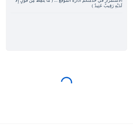
الاستمرار في خدمتكم ادارة الموقع ... ( مَا يَلْفِظُ مِنْ قَوْلٍ إِلا
لَدَيْهِ رَقِيبٌ عَتِيدٌ )