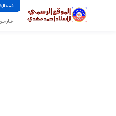
اقسام الموق
اخبار منو