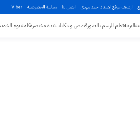
ع
ارشيف موقع الاستاذ احمد مهدي
اتصل بنا
سياسة الخصوصية
Viber
عه
التربية
تعلم الرسم بالصور
قصص وحكايات
نبذة مختصرة
كلمة يوم الخم