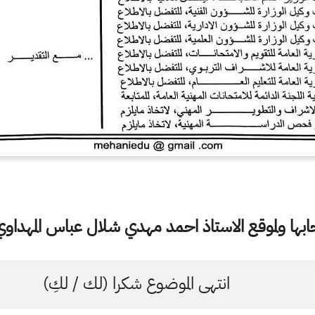
ها ولموقع الاستاذ احمد مهدي شلال عباس المهداوي 
انتهى الموضوع شكرا (لك / لكِ)