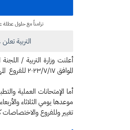
تزامناً مع حلول عطلة عيد
التربية تعلن عن 
أعلنت وزارة التربية / اللجنة 
الموافق ٢٠٢٣/٧/١٧ للفروع المهنية ( الزراعي والفنون التطبيقية والتجاري والسياحة والفندقة ) .
أما الإمتحانات العملية والت
تغيير وللفروع والاختصاصات كافة