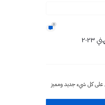
0
٢٠٢٣
لى كل شيء جديد ومميز