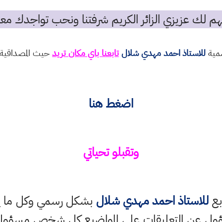
م لك عزيزي الزائر الكريم شرفتنا ونحب تواجدك معن
سمية
للاستاذ احمد مهدي شلال
تابعنا باي مكان تريد
حيث المصداقية و
اضغط هنا
وتقبلو تحياتي
بع
للاستاذ احمد مهدي شلال
بشكل رسمي وكل ما ينش
ؤول عن التعليقات على المواضيع كل شخص مسؤول ع