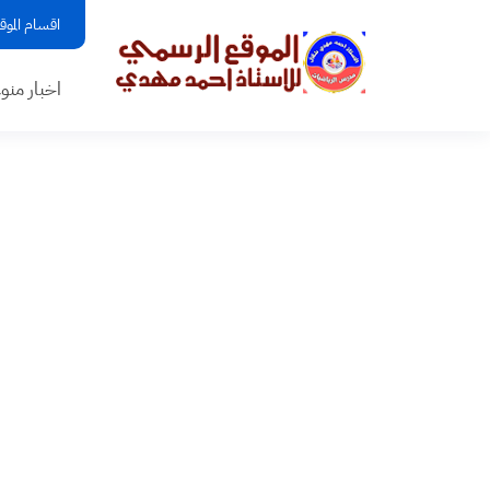
اقسام الموق
اخبار منو