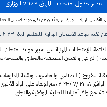
تغيير جدول امتحانات المهني 2023 الوزاري
 الأضحى المبارك ... وزارة التربية تُعلن عن تغيير موعد امتحان اللغة ال
تغيير موعد الامتحان الوزاري للتعليم المهني ٢٠٢٣ بشكل رسمي
الدائمة للإمتحانات المهنية عن تغيير موعد امتحان اللغ
طبيقية للفروع ( الصناعي والحاسوب وتقنية المعلوما
موعدها يومي الثلاثاء والأربعاء الموافق ١٨-١٩ /٧ /٢٠٢٣ ،
 ،مع وافر أمنياتنا للطلبة بالموفقية والنجاح.