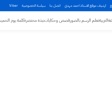
ع
ارشيف موقع الاستاذ احمد مهدي
اتصل بنا
سياسة الخصوصية
Viber
عه
التربية
تعلم الرسم بالصور
قصص وحكايات
نبذة مختصرة
كلمة يوم الخم