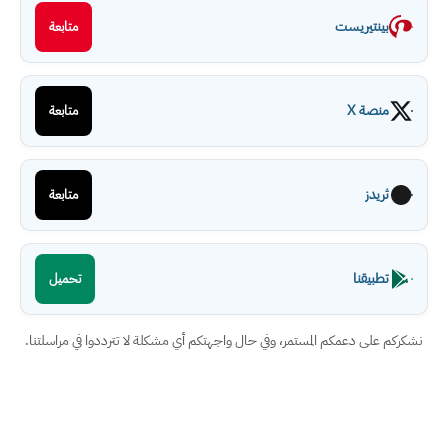
بينتيريست
متابعة
منصة X
متابعة
ثريدز
متابعة
تطبيقنا
تحميل
نشكركم على دعمكم المستمر، وفي حال واجهتكم أي مشكلة لا تترددوا في مراسلتنا.