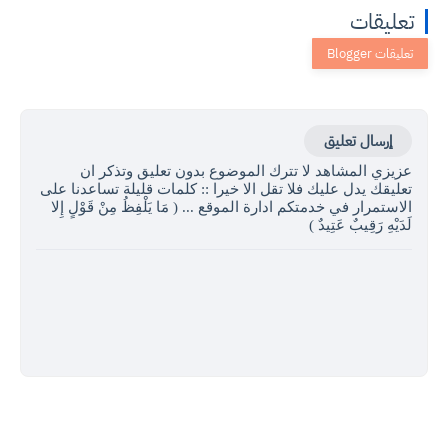
تعليقات
إرسال تعليق
عزيزي المشاهد لا تترك الموضوع بدون تعليق وتذكر ان
تعليقك يدل عليك فلا تقل الا خيرا :: كلمات قليلة تساعدنا على
الاستمرار في خدمتكم ادارة الموقع ... ( مَا يَلْفِظُ مِنْ قَوْلٍ إِلا
لَدَيْهِ رَقِيبٌ عَتِيدٌ )