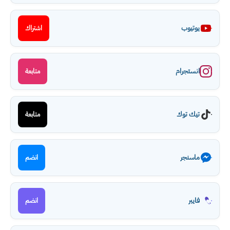
يوتيوب
اشتراك
انستجرام
متابعة
تيك توك
متابعة
ماسنجر
انضم
فايبر
انضم