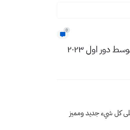
0
سط دور اول ٢٠٢٣
 كل شيء جديد ومميز