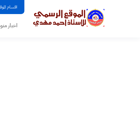
اقسام الموق
اخبار منو