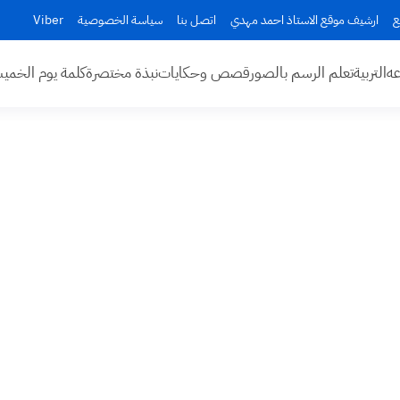
ع
ارشيف موقع الاستاذ احمد مهدي
اتصل بنا
سياسة الخصوصية
Viber
عه
التربية
تعلم الرسم بالصور
قصص وحكايات
نبذة مختصرة
كلمة يوم الخم