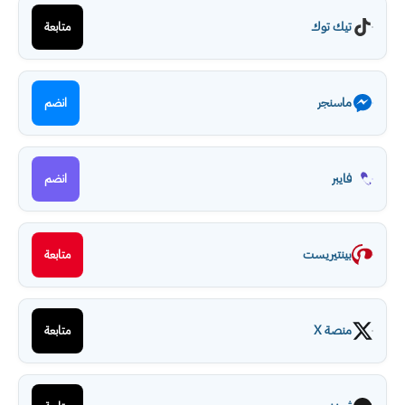
تيك توك
متابعة
ماسنجر
انضم
فايبر
انضم
بينتيريست
متابعة
منصة X
متابعة