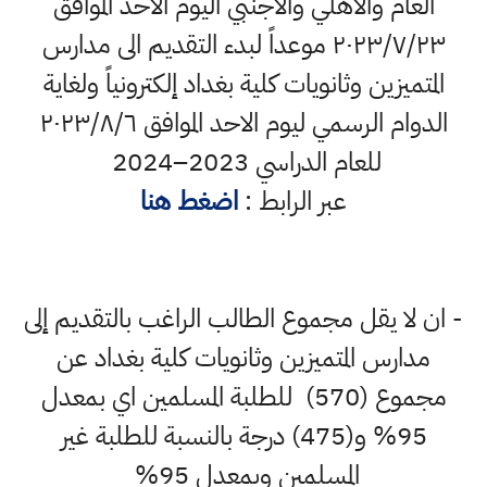
العام والأهلي والأجنبي اليوم الاحد الموافق
٢٠٢٣/٧/٢٣ موعداً لبدء التقديم الى مدارس
المتميزين وثانويات كلية بغداد إلكترونياً ولغاية
الدوام الرسمي ليوم الاحد الموافق ٢٠٢٣/٨/٦
للعام الدراسي 2023–2024
عبر الرابط :
اضغط هنا
- ان لا يقل مجموع الطالب الراغب بالتقديم إلى
مدارس المتميزين وثانويات كلية بغداد عن
مجموع (570) للطلبة المسلمين اي بمعدل
95% و(475) درجة بالنسبة للطلبة غير
المسلمين وبمعدل 95%