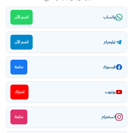
واتساب
انضم الآن
تيليجرام
انضم الآن
فيسبوك
متابعة
يوتيوب
اشتراك
انستجرام
متابعة