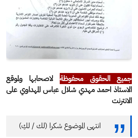
جميع الحقوق محفوظة
لاصحابها ولموقع
الاستاذ احمد مهدي شلال عباس المهداوي على
الانترنت
انتهى الموضوع شكرا (لك / لكِ)