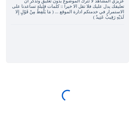
عزيزي المشاهد لا تترك الموضوع بدون تعليق وتذكر ان
تعليقك يدل عليك فلا تقل الا خيرا :: كلمات قليلة تساعدنا على
الاستمرار في خدمتكم ادارة الموقع ... ( مَا يَلْفِظُ مِنْ قَوْلٍ إِلا
لَدَيْهِ رَقِيبٌ عَتِيدٌ )