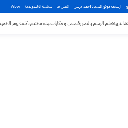
ع
ارشيف موقع الاستاذ احمد مهدي
اتصل بنا
سياسة الخصوصية
Viber
عه
التربية
تعلم الرسم بالصور
قصص وحكايات
نبذة مختصرة
كلمة يوم الخم