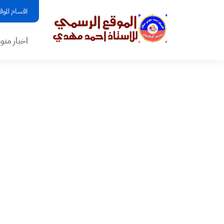
اقسام الموق
اخبار منو