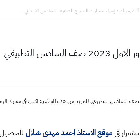
 آلية ومواعيد إجراء اختبارات التسريع للصفوف للخامس الابتدائي...
لسادس التطبيقي
سئلة واجوبة كيمياء الدور الاول 2023 صف السادس التطبيقي للمزيد من هذه المواضيع اكتب
استمرار في
موقع الاستاذ احمد مهدي شلال
للحصول ع