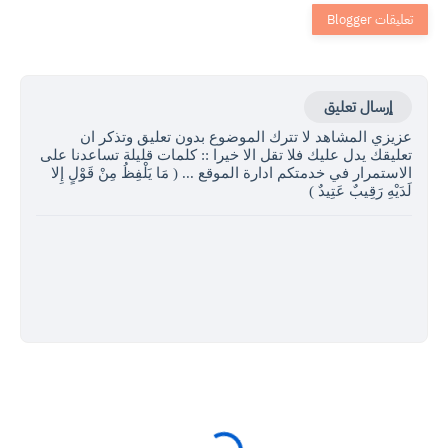
إرسال تعليق
عزيزي المشاهد لا تترك الموضوع بدون تعليق وتذكر ان
تعليقك يدل عليك فلا تقل الا خيرا :: كلمات قليلة تساعدنا على
الاستمرار في خدمتكم ادارة الموقع ... ( مَا يَلْفِظُ مِنْ قَوْلٍ إِلا
لَدَيْهِ رَقِيبٌ عَتِيدٌ )