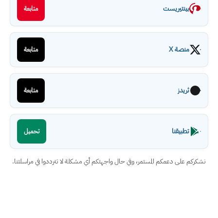
بينتيريست
متابعة
منصة X
متابعة
ثريدز
متابعة
تطبيقنا
تحميل
نشكركم على دعمكم المستمر، وفي حال واجهتكم أي مشكلة لا تترددوا في مراسلتنا.