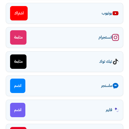
يوتيوب
اشتراك
انستجرام
متابعة
تيك توك
متابعة
ماسنجر
انضم
فايبر
انضم