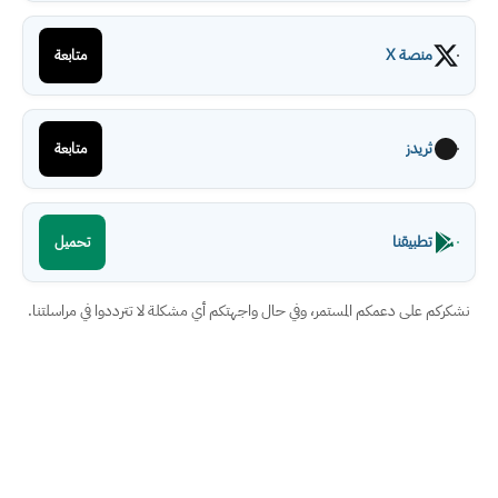
منصة X
متابعة
ثريدز
متابعة
تطبيقنا
تحميل
نشكركم على دعمكم المستمر، وفي حال واجهتكم أي مشكلة لا تترددوا في مراسلتنا.