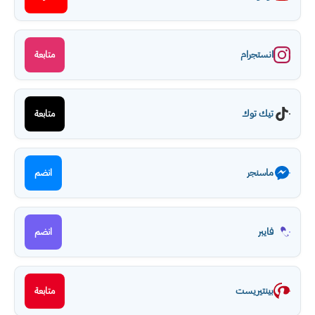
انستجرام
متابعة
تيك توك
متابعة
ماسنجر
انضم
فايبر
انضم
بينتيريست
متابعة