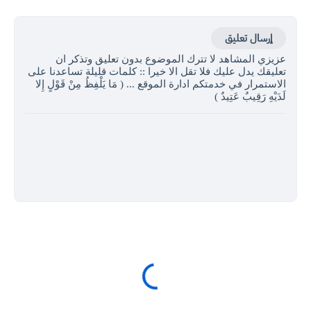
إرسال تعليق
عزيزي المشاهد لا تترك الموضوع بدون تعليق وتذكر ان
تعليقك يدل عليك فلا تقل الا خيرا :: كلمات قليلة تساعدنا على
الاستمرار في خدمتكم ادارة الموقع ... ( مَا يَلْفِظُ مِنْ قَوْلٍ إِلا
لَدَيْهِ رَقِيبٌ عَتِيدٌ )