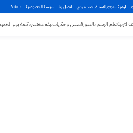
ع
ارشيف موقع الاستاذ احمد مهدي
اتصل بنا
سياسة الخصوصية
Viber
عه
التربية
تعلم الرسم بالصور
قصص وحكايات
نبذة مختصرة
كلمة يوم الخم