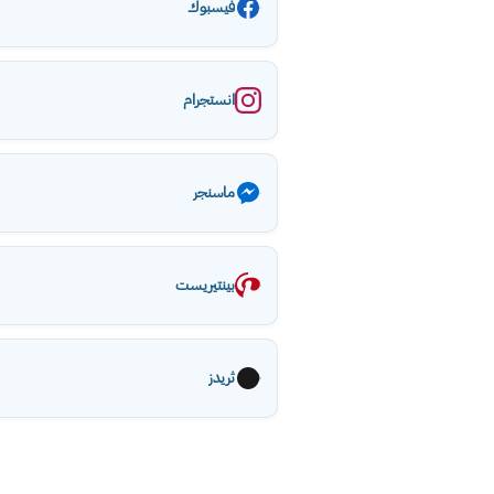
فيسبوك
انستجرام
ماسنجر
بينتيريست
ثريدز