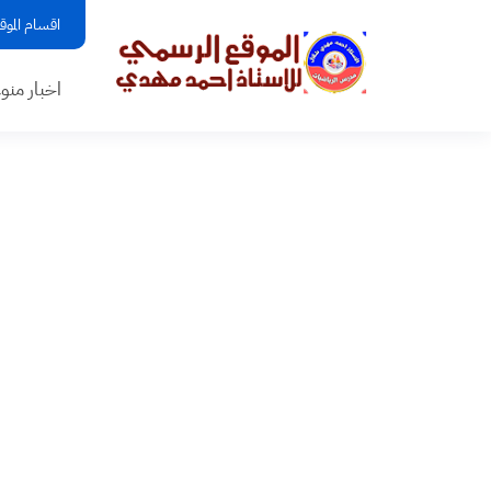
اقسام الموق
اخبار منو