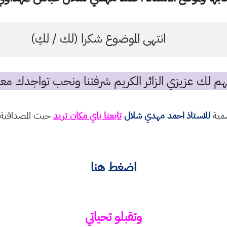
انتهى الموضوع شكرا (لك / لكِ)
م لك عزيزي الزائر الكريم شرفتنا ونحب تواجدك معن
سمية
للاستاذ احمد مهدي شلال
تابعنا باي مكان تريد
حيث المصداقية و
اضغط هنا
وتقبلو تحياتي