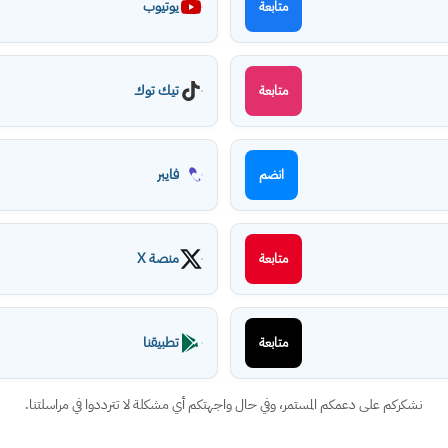
يوتيوب
متابعة
تيك توك
متابعة
فايبر
انضم
منصة X
متابعة
تطبيقنا
متابعة
نشكركم على دعمكم المستمر، وفي حال واجهتكم أي مشكلة لا تترددوا في مراسلتنا.