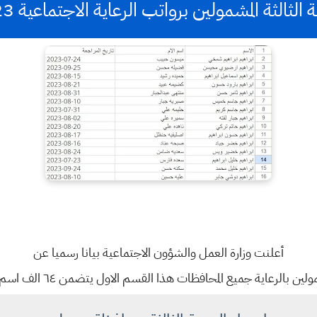
لثالثة المشمولين برواتب الرعاية الاجتماعية 2023 دهوك
أعلنت وزارة العمل والشؤون الاجتماعية بيانا رسميا عن
ميع المحافظات هذا القسم الاول يتضمن ٦٤ الف اسم والقسم الثاني يتم نشره يوم الأحد