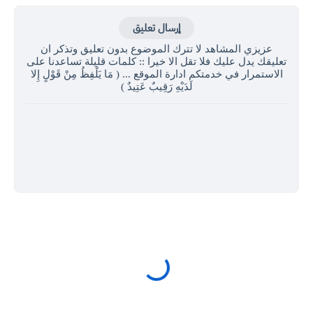
إرسال تعليق
عزيزي المشاهد لا تترك الموضوع بدون تعليق وتذكر ان
تعليقك يدل عليك فلا تقل الا خيرا :: كلمات قليلة تساعدنا على
الاستمرار في خدمتكم ادارة الموقع ... ( مَا يَلْفِظُ مِنْ قَوْلٍ إِلا
لَدَيْهِ رَقِيبٌ عَتِيدٌ )