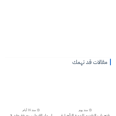
مقالات قد تهمك
منذ يوم
منذ 16 أيام
فتح باب التقديم للدورة التأهيلية
اسماء المقبولين بصفة عقد 3