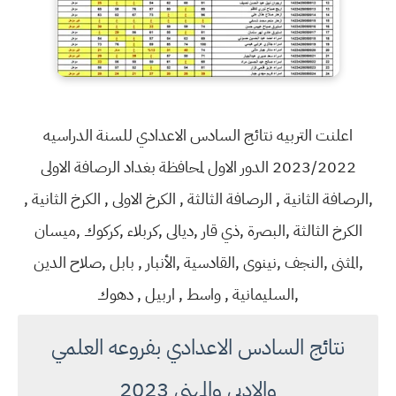
اعلنت التربيه نتائج السادس الاعدادي للسنة الدراسيه
2023/2022 الدور الاول لمحافظة بغداد الرصافة الاولى
,الرصافة الثانية , الرصافة الثالثة , الكرخ الاولى , الكرخ الثانية ,
الكرخ الثالثة ,البصرة ,ذي قار ,ديالى ,كربلاء ,كركوك ,ميسان
,المثنى ,النجف ,نينوى ,القادسية ,الأنبار , بابل ,صلاح الدين
,السليمانية , واسط , اربيل , دهوك
نتائج السادس الاعدادي بفروعه العلمي
والادبي والمهني 2023