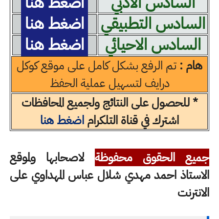
السادس الادبي
اضغط هنا
السادس التطبيقي
اضغط هنا
السادس الاحيائي
اضغط هنا
هام :
تم الرفع بشكل كامل على موقع كوكل
درايف لتسهيل عملية الحفظ
* للحصول على النتائج ولجميع المحافظات
اشترك في قناة التلكرام
اضغط هنا
جميع الحقوق محفوظة
لاصحابها ولموقع
الاستاذ احمد مهدي شلال عباس المهداوي على
الانترنت