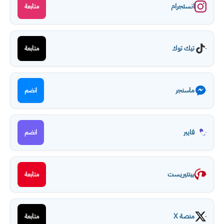
انستجرام
متابعة
تيك توك
متابعة
ماسنجر
انضم
فايبر
انضم
بينتيريست
متابعة
منصة X
متابعة