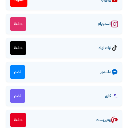
انستجرام
متابعة
تيك توك
متابعة
ماسنجر
انضم
فايبر
انضم
بينتيريست
متابعة