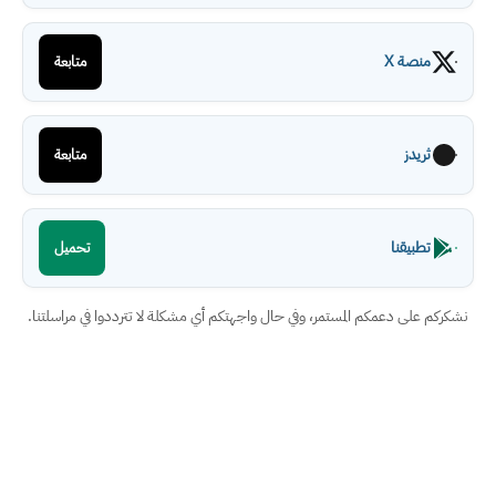
منصة X
متابعة
ثريدز
متابعة
تطبيقنا
تحميل
نشكركم على دعمكم المستمر، وفي حال واجهتكم أي مشكلة لا تترددوا في مراسلتنا.