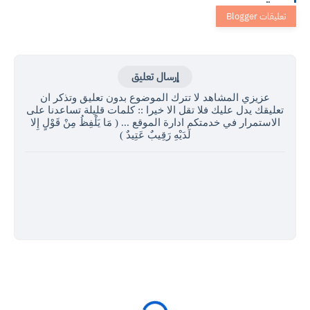
إرسال تعليق
عزيزي المشاهد لا تترك الموضوع بدون تعليق وتذكر ان
تعليقك يدل عليك فلا تقل الا خيرا :: كلمات قليلة تساعدنا على
الاستمرار في خدمتكم ادارة الموقع ... ( مَا يَلْفِظُ مِنْ قَوْلٍ إِلا
لَدَيْهِ رَقِيبٌ عَتِيدٌ )