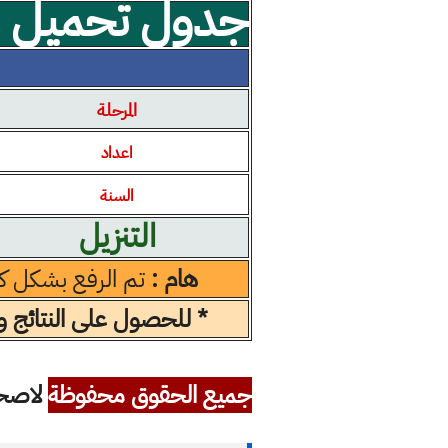
جدول تحميل مل
المرحلة
اعداد
السنة
التنزيل
هام :
تم الرفع بشكل ك
* للحصول على النتائج ول
جميع الحقوق محفوظة
لاصحاب