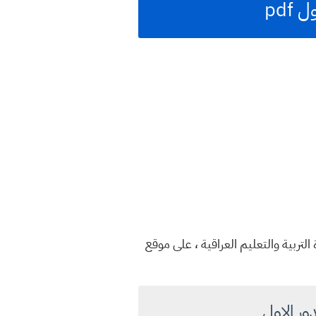
العراقية نتائج الامتحانات الصباحي والخارجية السادس الاحيائي الدور الاول 2023 ، وزارة التربية والتعليم العراقية ، على موقع