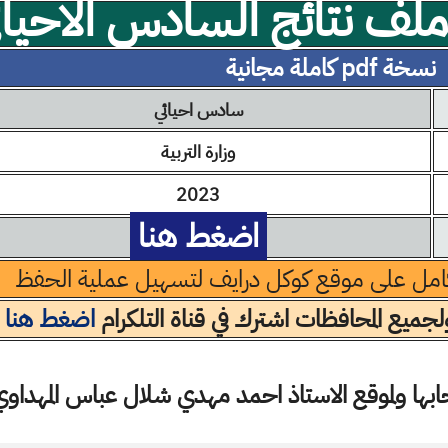
ف نتائج السادس الاحيائ
نسخة pdf كاملة مجانية
سادس احيائي
وزارة التربية
2023
اضغط هنا
امل على موقع كوكل درايف لتسهيل عملية الحفظ
جميع المحافظات اشترك في قناة التلكرام
اضغط هنا
ها ولموقع الاستاذ احمد مهدي شلال عباس المهداوي 