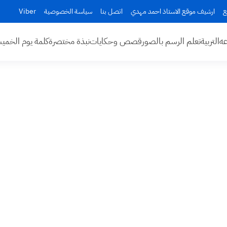
ع
ارشيف موقع الاستاذ احمد مهدي
اتصل بنا
سياسة الخصوصية
Viber
عه
التربية
تعلم الرسم بالصور
قصص وحكايات
نبذة مختصرة
كلمة يوم الخم