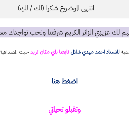
انتهى الموضوع شكرا (لك / لكِ)
م لك عزيزي الزائر الكريم شرفتنا ونحب تواجدك معن
سمية
للاستاذ احمد مهدي شلال
تابعنا باي مكان تريد
حيث المصداقية و
اضغط هنا
وتقبلو تحياتي