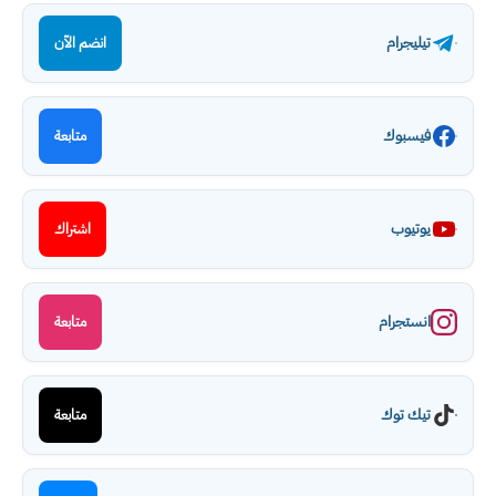
تيليجرام
انضم الآن
فيسبوك
متابعة
يوتيوب
اشتراك
انستجرام
متابعة
تيك توك
متابعة