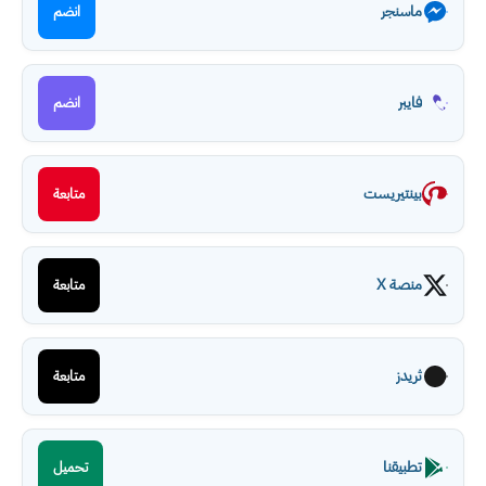
ماسنجر
انضم
فايبر
انضم
بينتيريست
متابعة
منصة X
متابعة
ثريدز
متابعة
تطبيقنا
تحميل