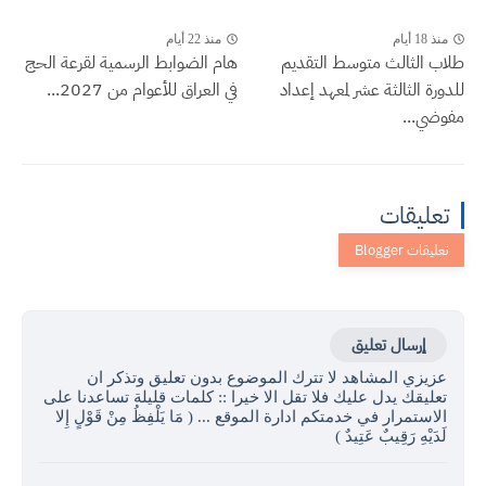
منذ 18 أيام
منذ 22 أيام
طلاب الثالث متوسط التقديم
هام الضوابط الرسمية لقرعة الحج
للدورة الثالثة عشر لمعهد إعداد
في العراق للأعوام من 2027...
مفوضي...
تعليقات
إرسال تعليق
عزيزي المشاهد لا تترك الموضوع بدون تعليق وتذكر ان
تعليقك يدل عليك فلا تقل الا خيرا :: كلمات قليلة تساعدنا على
الاستمرار في خدمتكم ادارة الموقع ... ( مَا يَلْفِظُ مِنْ قَوْلٍ إِلا
لَدَيْهِ رَقِيبٌ عَتِيدٌ )