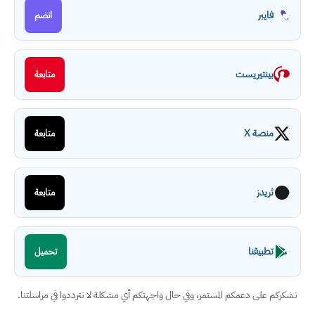
فايبر
انضم
بينتيريست
متابعة
منصة X
متابعة
ثريدز
متابعة
تطبيقنا
تحميل
نشكركم على دعمكم المستمر، وفي حال واجهتكم أي مشكلة لا تترددوا في مراسلتنا.