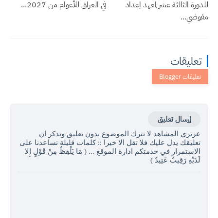
للدورة الثالثة عشر لمعهد إعداد
في العراق للأعوام من 2027...
مفوضي...
تعليقات
إرسال تعليق
عزيزي المشاهد لا تترك الموضوع بدون تعليق وتذكر ان
تعليقك يدل عليك فلا تقل الا خيرا :: كلمات قليلة تساعدنا على
الاستمرار في خدمتكم ادارة الموقع ... ( مَا يَلْفِظُ مِنْ قَوْلٍ إِلا
لَدَيْهِ رَقِيبٌ عَتِيدٌ )