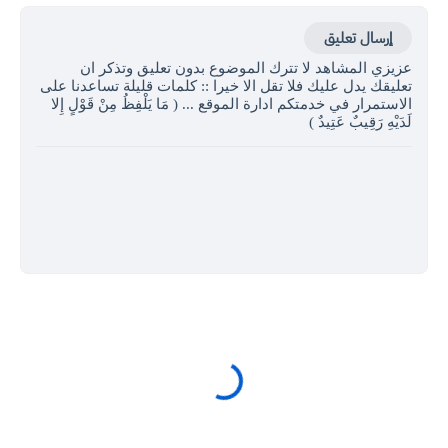
إرسال تعليق
عزيزي المشاهد لا تترك الموضوع بدون تعليق وتذكر ان
تعليقك يدل عليك فلا تقل الا خيرا :: كلمات قليلة تساعدنا على
الاستمرار في خدمتكم ادارة الموقع ... ( مَا يَلْفِظُ مِنْ قَوْلٍ إِلا
لَدَيْهِ رَقِيبٌ عَتِيدٌ )