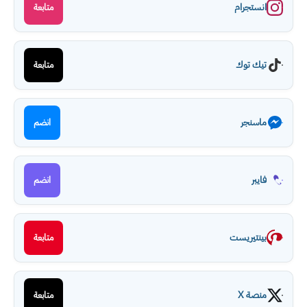
انستجرام
متابعة
تيك توك
متابعة
ماسنجر
انضم
فايبر
انضم
بينتيريست
متابعة
منصة X
متابعة