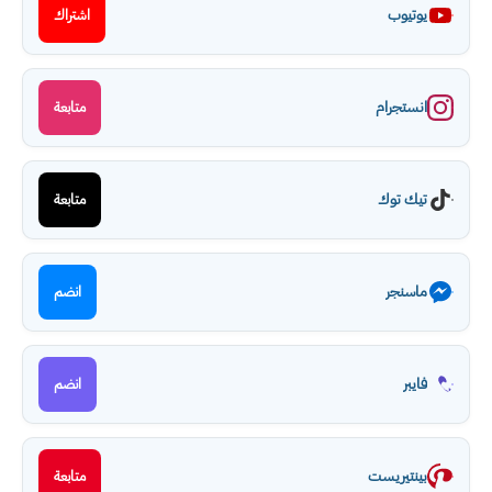
يوتيوب
اشتراك
انستجرام
متابعة
تيك توك
متابعة
ماسنجر
انضم
فايبر
انضم
بينتيريست
متابعة