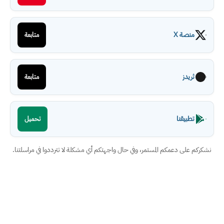
منصة X
متابعة
ثريدز
متابعة
تطبيقنا
تحميل
نشكركم على دعمكم المستمر، وفي حال واجهتكم أي مشكلة لا تترددوا في مراسلتنا.