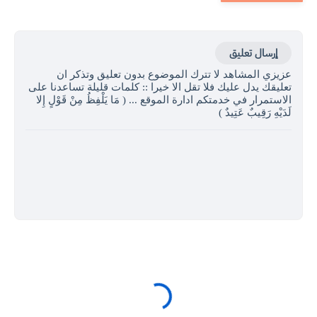
إرسال تعليق
عزيزي المشاهد لا تترك الموضوع بدون تعليق وتذكر ان
تعليقك يدل عليك فلا تقل الا خيرا :: كلمات قليلة تساعدنا على
الاستمرار في خدمتكم ادارة الموقع ... ( مَا يَلْفِظُ مِنْ قَوْلٍ إِلا
لَدَيْهِ رَقِيبٌ عَتِيدٌ )