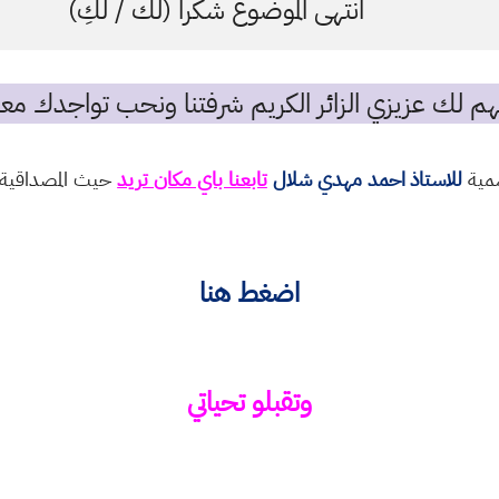
انتهى الموضوع شكرا (لك / لكِ)
م لك عزيزي الزائر الكريم شرفتنا ونحب تواجدك معن
سمية
للاستاذ احمد مهدي شلال
تابعنا باي مكان تريد
حيث المصداقية و
اضغط هنا
وتقبلو تحياتي