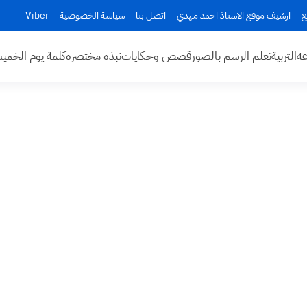
ع
ارشيف موقع الاستاذ احمد مهدي
اتصل بنا
سياسة الخصوصية
Viber
عه
التربية
تعلم الرسم بالصور
قصص وحكايات
نبذة مختصرة
كلمة يوم الخم