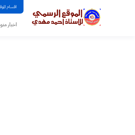
اقسام الموق
اخبار منو