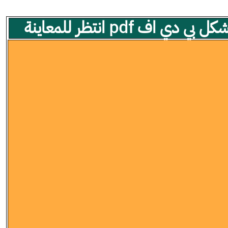
 اف pdf انتظر للمعاينة