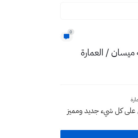
0
لى كل شيء جديد ومميز