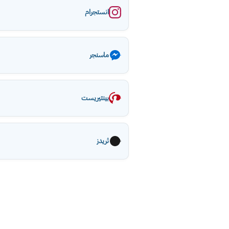
انستجرام
ماسنجر
بينتيريست
ثريدز