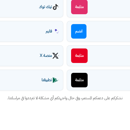
تيك توك
متابعة
فايبر
انضم
منصة X
متابعة
تطبيقنا
متابعة
نشكركم على دعمكم المستمر، وفي حال واجهتكم أي مشكلة لا تترددوا في مراسلتنا.