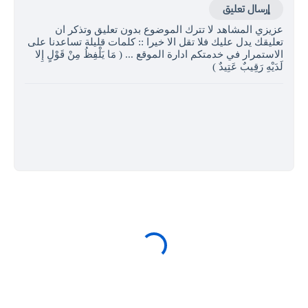
إرسال تعليق
عزيزي المشاهد لا تترك الموضوع بدون تعليق وتذكر ان
تعليقك يدل عليك فلا تقل الا خيرا :: كلمات قليلة تساعدنا على
الاستمرار في خدمتكم ادارة الموقع ... ( مَا يَلْفِظُ مِنْ قَوْلٍ إِلا
لَدَيْهِ رَقِيبٌ عَتِيدٌ )