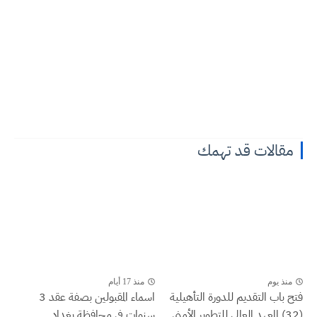
مقالات قد تهمك
منذ يوم
منذ 17 أيام
فتح باب التقديم للدورة التأهيلية
اسماء المقبولين بصفة عقد 3
(32) المعهد العالي للتطوير الأمني...
سنوات في محافظة بغداد