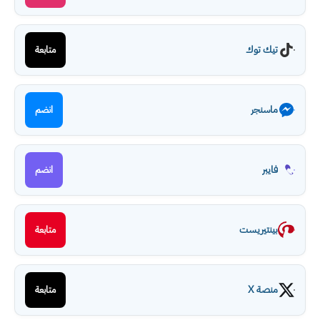
تيك توك
متابعة
ماسنجر
انضم
فايبر
انضم
بينتيريست
متابعة
منصة X
متابعة