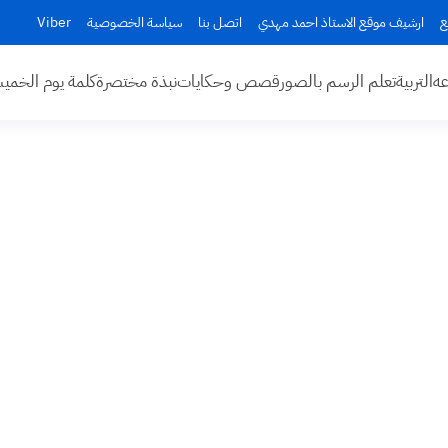
ع
ارشيف موقع الاستاذ احمد مهدي
اتصل بنا
سياسة الخصوصية
Viber
عه
التربية
تعلم الرسم بالصور
قصص وحكايات
نبذة مختصرة
كلمة يوم الخم