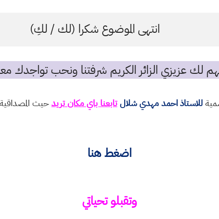
انتهى الموضوع شكرا (لك / لكِ)
م لك عزيزي الزائر الكريم شرفتنا ونحب تواجدك معن
سمية
للاستاذ احمد مهدي شلال
تابعنا باي مكان تريد
حيث المصداقية و
اضغط هنا
وتقبلو تحياتي