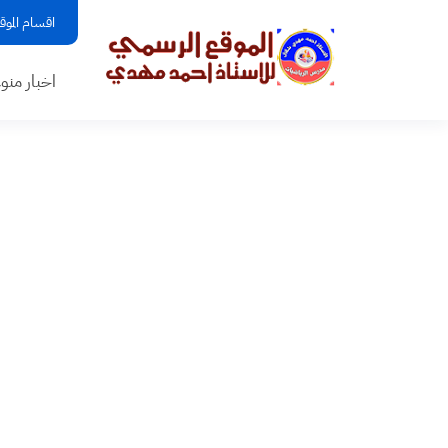
اقسام الموق
اخبار منو