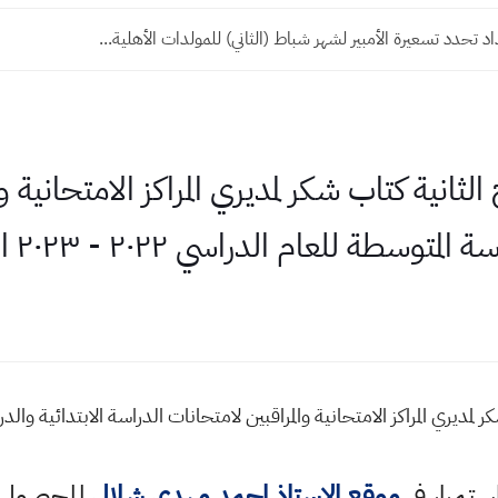
 تحدد تسعيرة الأمبير لشهر شباط (الثاني) للمولدات الأهلية...
لثانية كتاب شكر لمديري المراكز الامتحانية و
طة للعام الدراسي ٢٠٢٢ - ٢٠٢٣ الدور الاول
استمرار في
موقع الاستاذ احمد مهدي شلال
للحصول ع