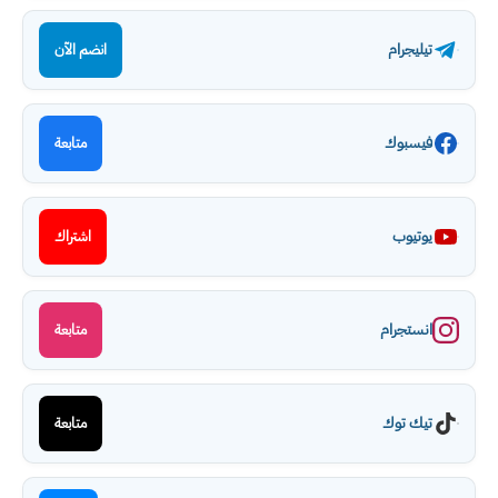
تيليجرام
انضم الآن
فيسبوك
متابعة
يوتيوب
اشتراك
انستجرام
متابعة
تيك توك
متابعة