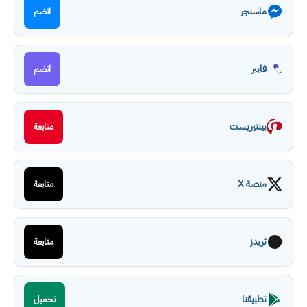
ماسنجر
انضم
فايبر
انضم
بينتيريست
متابعة
منصة X
متابعة
ثريدز
متابعة
تطبيقنا
تحميل