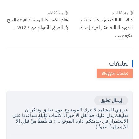
منذ 18 أيام
منذ 22 أيام
طلاب الثالث متوسط التقديم
هام الضوابط الرسمية لقرعة الحج
للدورة الثالثة عشر لمعهد إعداد
في العراق للأعوام من 2027...
مفوضي...
تعليقات
إرسال تعليق
عزيزي المشاهد لا تترك الموضوع بدون تعليق وتذكر ان
تعليقك يدل عليك فلا تقل الا خيرا :: كلمات قليلة تساعدنا على
الاستمرار في خدمتكم ادارة الموقع ... ( مَا يَلْفِظُ مِنْ قَوْلٍ إِلا
لَدَيْهِ رَقِيبٌ عَتِيدٌ )