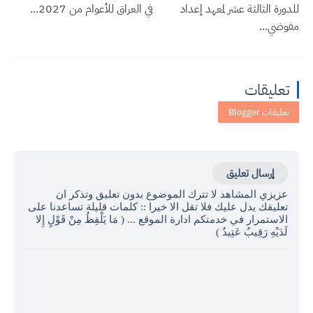
للدورة الثالثة عشر لمعهد إعداد
في العراق للأعوام من 2027...
مفوضي...
تعليقات
إرسال تعليق
عزيزي المشاهد لا تترك الموضوع بدون تعليق وتذكر ان
تعليقك يدل عليك فلا تقل الا خيرا :: كلمات قليلة تساعدنا على
الاستمرار في خدمتكم ادارة الموقع ... ( مَا يَلْفِظُ مِنْ قَوْلٍ إِلا
لَدَيْهِ رَقِيبٌ عَتِيدٌ )