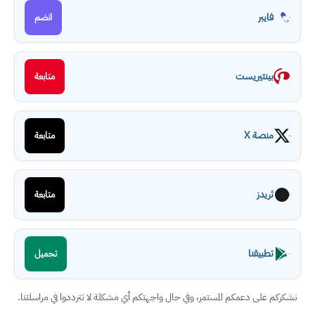
فايبر
انضم
بينتيريست
متابعة
منصة X
متابعة
ثريدز
متابعة
تطبيقنا
تحميل
نشكركم على دعمكم المستمر، وفي حال واجهتكم أي مشكلة لا تترددوا في مراسلتنا.