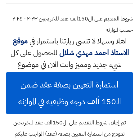
شروط التقديم على ال150الف عقد للخريجين ٢٠٢٣ - ٢٠٢٤
حسب الموازنة
اهلا وسهلا
لا تنسى زيارتنا باستمرار في
موقع
الاستاذ احمد مهدي شلال
للحصول على كل
شيء جديد ومميز وانت الان في موضوع
استمارة التعيين بصفة عقد ضمن
الـ150 ألف درجة وظيفية في الموازنة
تم إعلان شروط التقديم على ال150الف عقد للخريجين
نموذج من استمارة التعيين بصفة (عقد) الواجب عليكم