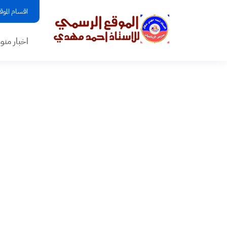
اقسام الموق
اخبار منو