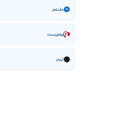
ماسنجر
بينتيريست
ثريدز