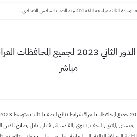
 الوحدة الثالثة مراجعة اللغة الانكليزية الصف السادس الاعدادي...
مباشر
 ,ميسان ,المثنى ,النجف ,نينوى ,القادسية ,الأنبار , بابل ,صلاح الدين الكر
 الثانية الرصافة الثالثة ,السليمانية , واسط اربيل , دهوك , نتائج د