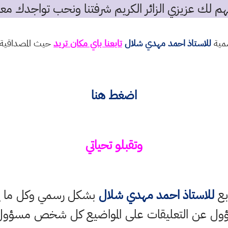
م لك عزيزي الزائر الكريم شرفتنا ونحب تواجدك معن
سمية
للاستاذ احمد مهدي شلال
تابعنا باي مكان تريد
حيث المصداقية و
اضغط هنا
وتقبلو تحياتي
بع
للاستاذ احمد مهدي شلال
بشكل رسمي وكل ما ينش
ؤول عن التعليقات على المواضيع كل شخص مسؤول ع