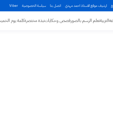
ع
ارشيف موقع الاستاذ احمد مهدي
اتصل بنا
سياسة الخصوصية
Viber
عه
التربية
تعلم الرسم بالصور
قصص وحكايات
نبذة مختصرة
كلمة يوم الخم