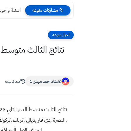
اسئلة واجوبة
📁 مشاركات منوعه
اخبار منوعه
الاستاذ احمد مهدي 1
منذ 2 سنة
,البصرة ,ذي قار ,ديالى ,كربلاء ,كركوك
الرصافة الاولى الرصافة