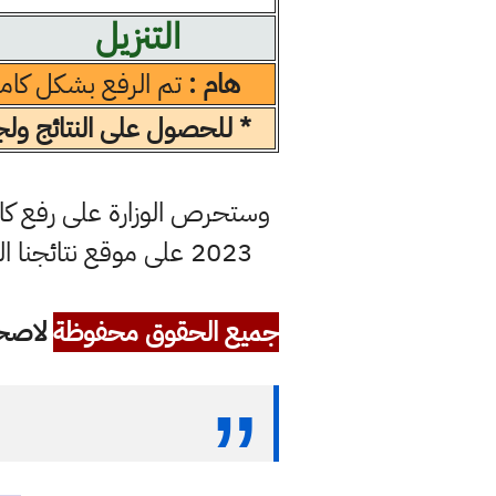
التنزيل
هام :
تم الرفع بشكل كام
* للحصول على النتائج ولجم
وستحرص الوزارة على رفع كافة
2023 على موقع نتائجن
جميع الحقوق محفوظة
لاصحاب