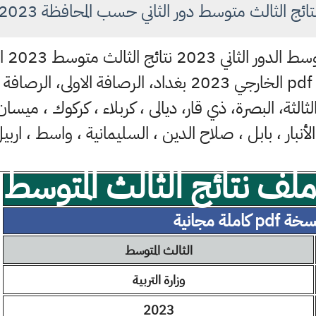
تائج الثالث متوسط دور الثاني حسب المحافظة 2023
النتا
موقع ملازمنا الابتدائي ​​الثالث pdf الخارجي 2023 بغداد، الر
 الثالثة، البصرة، ذي قار، ديالى ، كربلاء ، كركوك ، ميسان
الأنبار ، بابل ، صلاح الدين ، السليمانية ، واسط ، ارب
ف نتائج الثالث المتوسط
ة pdf كاملة مجانية
الثالث المتوسط
وزارة التربية
2023