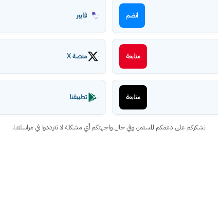
فايبر
انضم
منصة X
متابعة
تطبيقنا
متابعة
نشكركم على دعمكم المستمر، وفي حال واجهتكم أي مشكلة لا تترددوا في مراسلتنا.