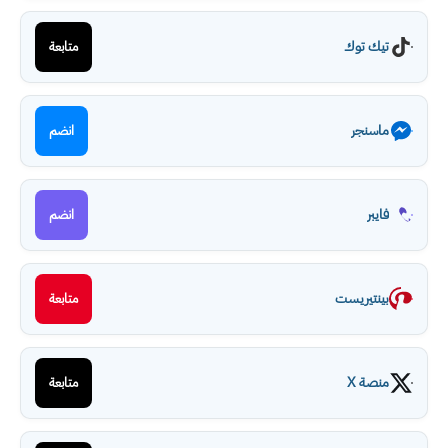
تيك توك
متابعة
ماسنجر
انضم
فايبر
انضم
بينتيريست
متابعة
منصة X
متابعة