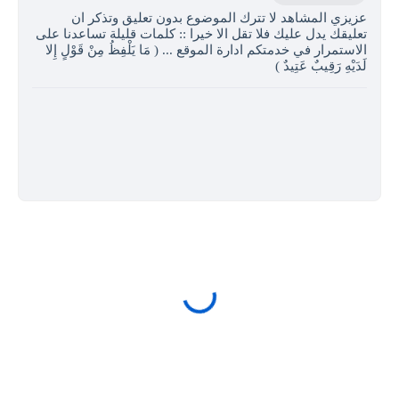
عزيزي المشاهد لا تترك الموضوع بدون تعليق وتذكر ان
تعليقك يدل عليك فلا تقل الا خيرا :: كلمات قليلة تساعدنا على
الاستمرار في خدمتكم ادارة الموقع ... ( مَا يَلْفِظُ مِنْ قَوْلٍ إِلا
لَدَيْهِ رَقِيبٌ عَتِيدٌ )