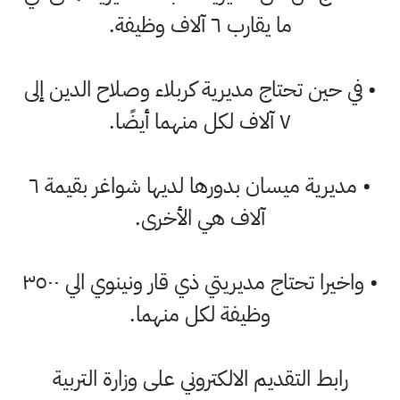
ما يقارب ٦ آلاف وظيفة.
• في حين تحتاج مديرية كربلاء وصلاح الدين إلى
٧ آلاف لكل منهما أيضًا.
• مديرية ميسان بدورها لديها شواغر بقيمة ٦
آلاف هي الأخرى.
• واخيرا تحتاج مديريتي ذي قار ونينوي الي ٣٥٠٠
وظيفة لكل منهما.
رابط التقديم الالكتروني على وزارة التربية