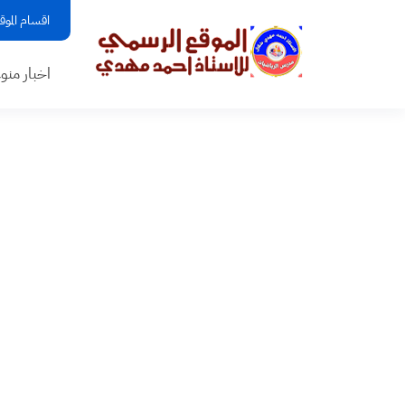
اقسام الموق
اخبار منو