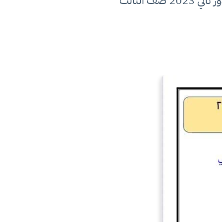
تحميل وتنزيل الاجوبة والحلول النموذجية اسئلة تربية اسلامية ولغة عربية الوزاري دور ثاني 2023 صف الثالث