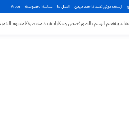
ع
ارشيف موقع الاستاذ احمد مهدي
اتصل بنا
سياسة الخصوصية
Viber
عه
التربية
تعلم الرسم بالصور
قصص وحكايات
نبذة مختصرة
كلمة يوم الخم