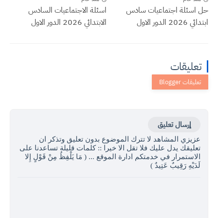
حل اسئلة اجتماعيات سادس
اسئلة الاجتماعيات السادس
ابتدائي 2026 الدور الاول
الابتدائي 2026 الدور الاول
تعليقات
إرسال تعليق
عزيزي المشاهد لا تترك الموضوع بدون تعليق وتذكر ان
تعليقك يدل عليك فلا تقل الا خيرا :: كلمات قليلة تساعدنا على
الاستمرار في خدمتكم ادارة الموقع ... ( مَا يَلْفِظُ مِنْ قَوْلٍ إِلا
لَدَيْهِ رَقِيبٌ عَتِيدٌ )