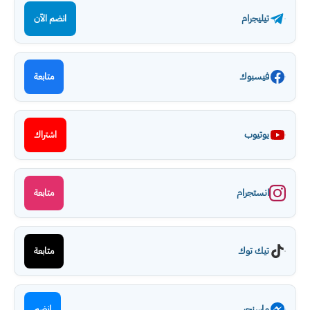
تيليجرام
انضم الآن
فيسبوك
متابعة
يوتيوب
اشتراك
انستجرام
متابعة
تيك توك
متابعة
ماسنجر
انضم