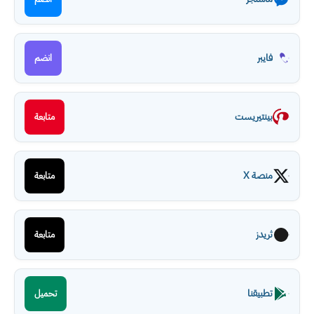
فايبر
انضم
بينتيريست
متابعة
منصة X
متابعة
ثريدز
متابعة
تطبيقنا
تحميل