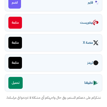
فايبر
انضم
بينتيريست
متابعة
منصة X
متابعة
ثريدز
متابعة
تطبيقنا
تحميل
نشكركم على دعمكم المستمر، وفي حال واجهتكم أي مشكلة لا تترددوا في مراسلتنا.