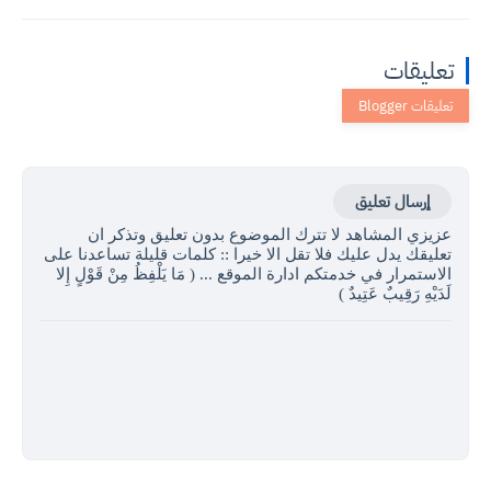
تعليقات
إرسال تعليق
عزيزي المشاهد لا تترك الموضوع بدون تعليق وتذكر ان
تعليقك يدل عليك فلا تقل الا خيرا :: كلمات قليلة تساعدنا على
الاستمرار في خدمتكم ادارة الموقع ... ( مَا يَلْفِظُ مِنْ قَوْلٍ إِلا
لَدَيْهِ رَقِيبٌ عَتِيدٌ )