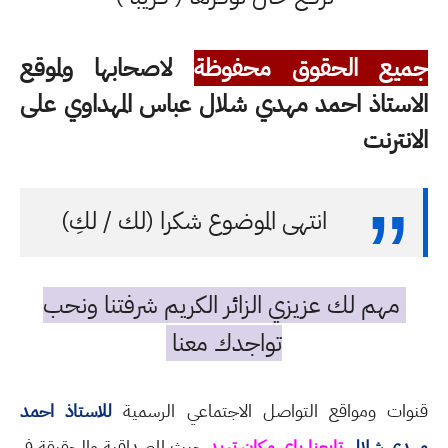
جميع الحقوق محفوظة
لاصحابها ولموقع
الاستاذ احمد مهدي شلال عباس المهداوي على
الانترنت
انتهى الموضوع شكرا (لك / لكِ)
مهم لك عزيزي الزائر الكريم شرفتنا ونحب
تواجدك معنا
قنوات ومواقع التواصل الاجتماعي الرسمية
للاستاذ احمد
مهدي شلال
تابعنا باي مكان تريد
حيث المصداقية والحقيقة في