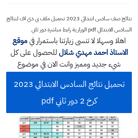
نتائج صف سادس ابتدائي 2023 تحميل ملف بي دي اف لنتائج
السادس الابتدائي pdf الوزارية رابط مباشرة دور ثاني
اهلا وسهلا
لا تنسى زيارتنا باستمرار في
موقع
الاستاذ احمد مهدي شلال
للحصول على كل
شيء جديد ومميز وانت الان في موضوع
تحميل نتائج السادس الابتدائي 2023
كرخ 2 دور ثاني pdf