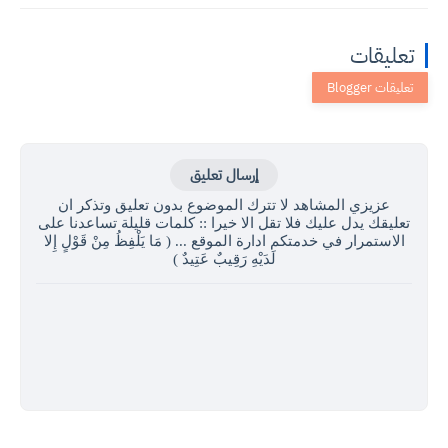
تعليقات
إرسال تعليق
عزيزي المشاهد لا تترك الموضوع بدون تعليق وتذكر ان
تعليقك يدل عليك فلا تقل الا خيرا :: كلمات قليلة تساعدنا على
الاستمرار في خدمتكم ادارة الموقع ... ( مَا يَلْفِظُ مِنْ قَوْلٍ إِلا
لَدَيْهِ رَقِيبٌ عَتِيدٌ )