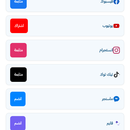
فيسبوك
متابعة
يوتيوب
اشتراك
انستجرام
متابعة
تيك توك
متابعة
ماسنجر
انضم
فايبر
انضم