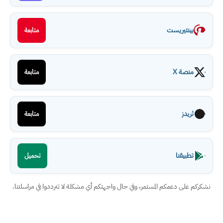
بينتيريست
متابعة
منصة X
متابعة
ثريدز
متابعة
تطبيقنا
تحميل
نشكركم على دعمكم المستمر، وفي حال واجهتكم أي مشكلة لا تترددوا في مراسلتنا.