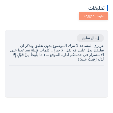
تعليقات
إرسال تعليق
عزيزي المشاهد لا تترك الموضوع بدون تعليق وتذكر ان
تعليقك يدل عليك فلا تقل الا خيرا :: كلمات قليلة تساعدنا على
الاستمرار في خدمتكم ادارة الموقع ... ( مَا يَلْفِظُ مِنْ قَوْلٍ إِلا
لَدَيْهِ رَقِيبٌ عَتِيدٌ )