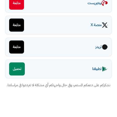
بينتيريست
متابعة
منصة X
متابعة
ثريدز
متابعة
تطبيقنا
تحميل
نشكركم على دعمكم المستمر، وفي حال واجهتكم أي مشكلة لا تترددوا في مراسلتنا.