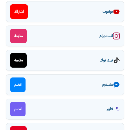
يوتيوب
اشتراك
انستجرام
متابعة
تيك توك
متابعة
ماسنجر
انضم
فايبر
انضم