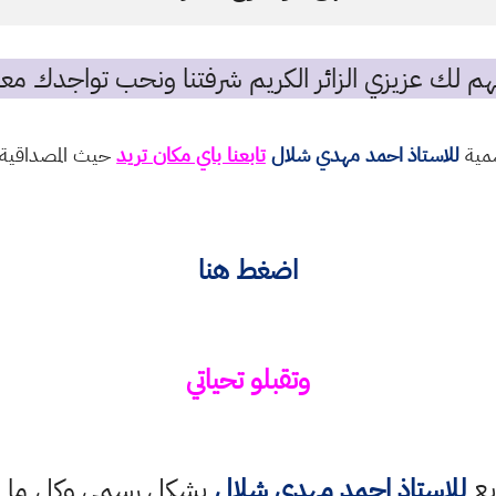
م لك عزيزي الزائر الكريم شرفتنا ونحب تواجدك معن
سمية
للاستاذ احمد مهدي شلال
تابعنا باي مكان تريد
حيث المصداقية و
اضغط هنا
وتقبلو تحياتي
بع
للاستاذ احمد مهدي شلال
بشكل رسمي وكل ما ينش