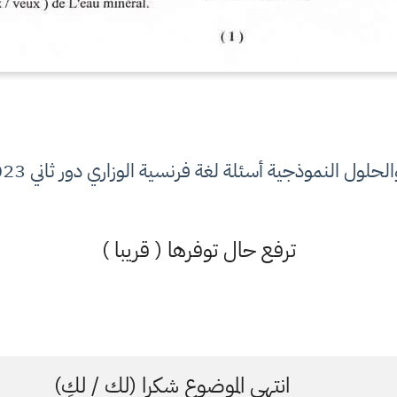
لنموذجية أسئلة لغة فرنسية الوزاري دور ثاني 2023 صف الثالث المتوسط
ترفع حال توفرها ( قريبا )
انتهى الموضوع شكرا (لك / لكِ)