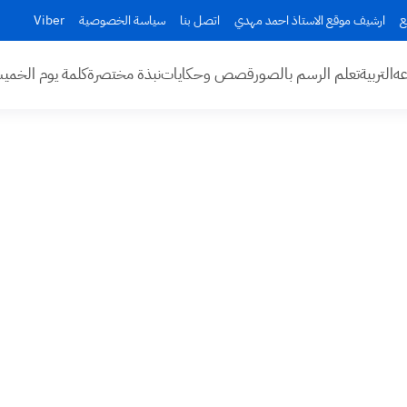
ع
ارشيف موقع الاستاذ احمد مهدي
اتصل بنا
سياسة الخصوصية
Viber
عه
التربية
تعلم الرسم بالصور
قصص وحكايات
نبذة مختصرة
كلمة يوم الخم