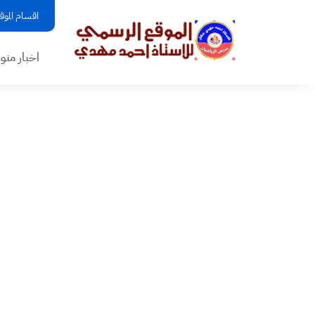
اقسام الموق
اخبار منو