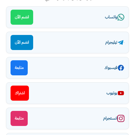
واتساب
انضم الآن
تيليجرام
انضم الآن
فيسبوك
متابعة
يوتيوب
اشتراك
انستجرام
متابعة