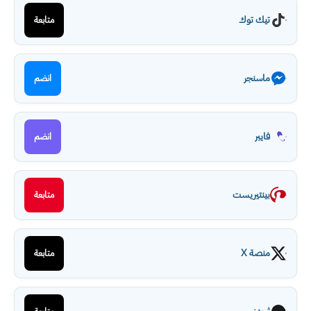
تيك توك
متابعة
ماسنجر
انضم
فايبر
انضم
بينتيريست
متابعة
منصة X
متابعة