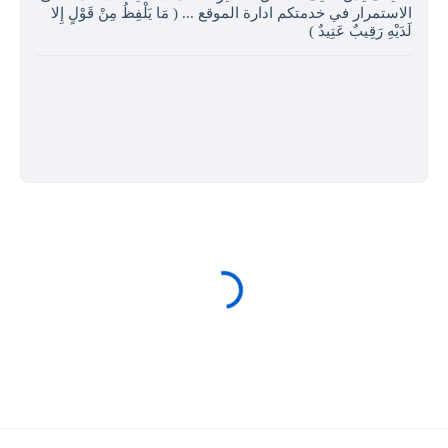
الاستمرار في خدمتكم ادارة الموقع ... ( مَا يَلْفِظُ مِنْ قَوْلٍ إِلا
لَدَيْهِ رَقِيبٌ عَتِيدٌ )