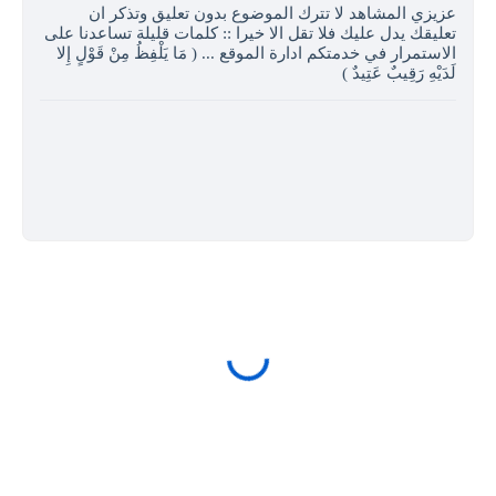
عزيزي المشاهد لا تترك الموضوع بدون تعليق وتذكر ان
تعليقك يدل عليك فلا تقل الا خيرا :: كلمات قليلة تساعدنا على
الاستمرار في خدمتكم ادارة الموقع ... ( مَا يَلْفِظُ مِنْ قَوْلٍ إِلا
لَدَيْهِ رَقِيبٌ عَتِيدٌ )