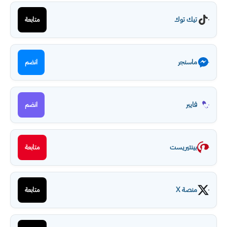
تيك توك
متابعة
ماسنجر
انضم
فايبر
انضم
بينتيريست
متابعة
منصة X
متابعة