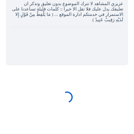
عزيزي المشاهد لا تترك الموضوع بدون تعليق وتذكر ان
تعليقك يدل عليك فلا تقل الا خيرا :: كلمات قليلة تساعدنا على
الاستمرار في خدمتكم ادارة الموقع ... ( مَا يَلْفِظُ مِنْ قَوْلٍ إِلا
لَدَيْهِ رَقِيبٌ عَتِيدٌ )