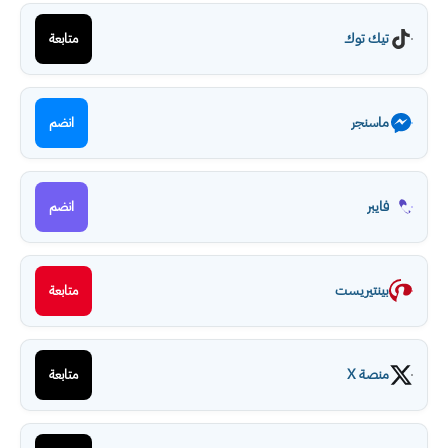
تيك توك
متابعة
ماسنجر
انضم
فايبر
انضم
بينتيريست
متابعة
منصة X
متابعة