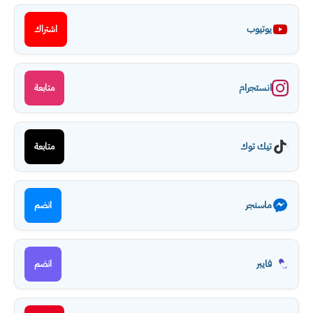
يوتيوب
اشتراك
انستجرام
متابعة
تيك توك
متابعة
ماسنجر
انضم
فايبر
انضم