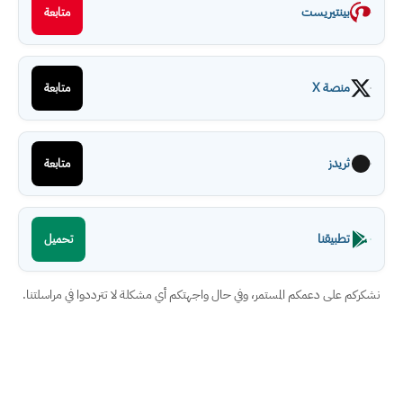
بينتيريست
متابعة
منصة X
متابعة
ثريدز
متابعة
تطبيقنا
تحميل
نشكركم على دعمكم المستمر، وفي حال واجهتكم أي مشكلة لا تترددوا في مراسلتنا.