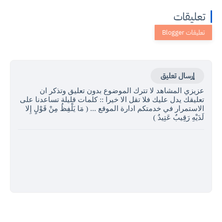
تعليقات
إرسال تعليق
عزيزي المشاهد لا تترك الموضوع بدون تعليق وتذكر ان
تعليقك يدل عليك فلا تقل الا خيرا :: كلمات قليلة تساعدنا على
الاستمرار في خدمتكم ادارة الموقع ... ( مَا يَلْفِظُ مِنْ قَوْلٍ إِلا
لَدَيْهِ رَقِيبٌ عَتِيدٌ )